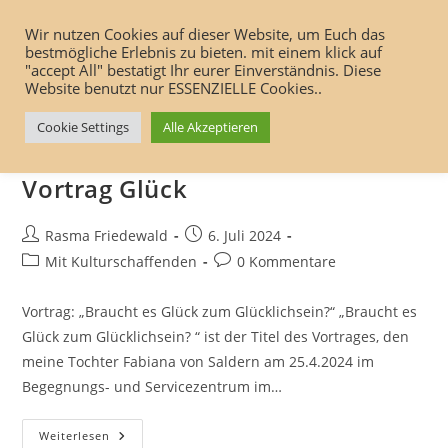
Inhalt
Zum
springen
Wir nutzen Cookies auf dieser Website, um Euch das
Inhalt
bestmögliche Erlebnis zu bieten. mit einem klick auf
springen
"accept All" bestatigt Ihr eurer Einverständnis. Diese
Menü
Website benutzt nur ESSENZIELLE Cookies..
Cookie Settings
Alle Akzeptieren
Vortrag Glück
Beitrags-
Beitrag
Rasma Friedewald
6. Juli 2024
Autor:
veröffentlicht:
Beitrags-
Beitrags-
Mit Kulturschaffenden
0 Kommentare
Kategorie:
Kommentare:
Vortrag: „Braucht es Glück zum Glücklichsein?“ „Braucht es
Glück zum Glücklichsein? “ ist der Titel des Vortrages, den
meine Tochter Fabiana von Saldern am 25.4.2024 im
Begegnungs- und Servicezentrum im…
Vortrag
Weiterlesen